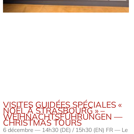
VISITES GUIDÉES SPÉCIALES «
NOËL À STRASBOURG » –
WEIHNACHTSFÜHRUNGEN —
CHRISTMAS TOURS
6 décembre — 14h30 (DE) / 15h30 (EN) FR — Le