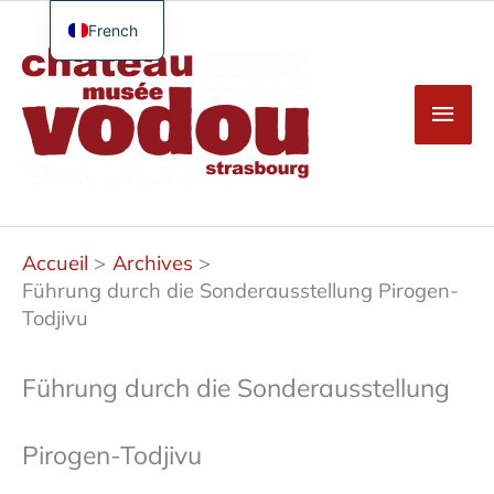
Aller
au
French
Men
contenu
English
princ
German
Spanish
Turkish
Accueil
Archives
Führung durch die Sonderausstellung Pirogen-
Todjivu
Führung durch die Sonderausstellung
Pirogen-Todjivu