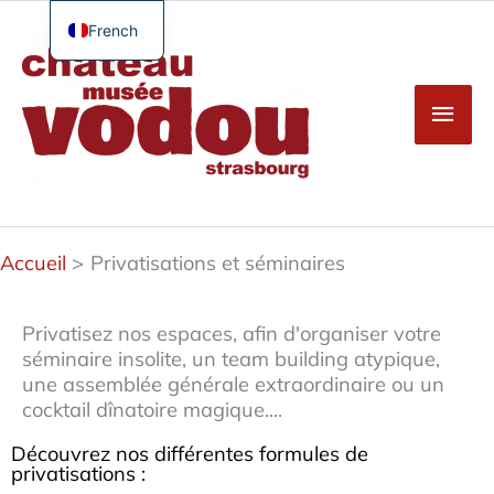
Aller
au
French
Men
contenu
English
princ
German
Spanish
Turkish
Accueil
Privatisations et séminaires
Privatisez nos espaces, afin d'organiser votre
séminaire insolite, un team building atypique,
une assemblée générale extraordinaire ou un
cocktail dînatoire magique....
Découvrez nos différentes formules de
privatisations :