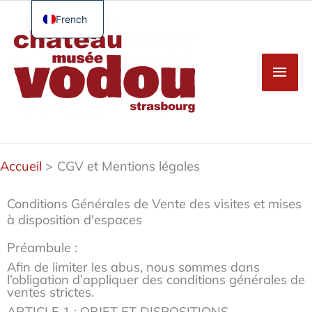
Aller
au
French
Men
contenu
English
princ
German
Spanish
Turkish
Accueil
CGV et Mentions légales
Conditions Générales de Vente des visites et mises
à disposition d'espaces
Préambule :
Afin de limiter les abus, nous sommes dans
l’obligation d’appliquer des conditions générales de
ventes strictes.
ARTICLE 1 : OBJET ET DISPOSITIONS