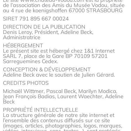
de l’association des Amis du Musée Vodou, située
au 4 rue de koenigshoffen 67000 STRASBOURG
SIRET 791 895 667 00024
DIRECTION DE LA PUBLICATION
Denis Leroy, Président, Adeline Beck,
Administratrice
HÉBERGEMENT
Le présent site est hébergé chez 1&1 Internet
SARL 7, place de la Gare BP 70109 57201
Sarreguemines Cedex.
CONCEPTION & DÉVELOPPEMENT
Adeline Beck avec le soutien de Julien Gérard.
CREDITS PHOTOS
Michaël Wittmer, Pascal Beck, Marilyn Modica,
Jean François Badias, Laurent Waechter, Adeline
Beck
PROPRIÉTÉ INTELLECTUELLE
La structure générale de notre site internet et
l’ensemble des contenus diffusés sur ce site
(images, articles, photographies, logos, marques,
vidéos, interviews, sons, textes…), sont protégés