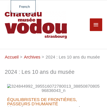
Aller
au
French
Men
contenu
English
princ
German
Spanish
Turkish
Accueil
Archives
2024 : Les 10 ans du musée
2024 : Les 10 ans du musée
ÉQUILIBRISTES DE FRONTIÈRES,
PASSEURS D’HUMANITÉ