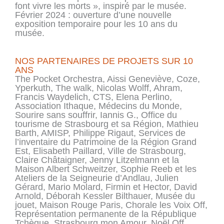
font vivre les morts », inspiré par le musée.
Février 2024 : ouverture d’une nouvelle
exposition temporaire pour les 10 ans du
musée.
NOS PARTENAIRES DE PROJETS SUR 10
ANS
The Pocket Orchestra, Aissi Geneviève, Coze,
Yperkuth, The walk, Nicolas Wolff, Ahram,
Francis Waydelich, CTS, Elena Perlino,
Association Ithaque, Médecins du Monde,
Sourire sans souffrir, Iannis G., Office du
tourisme de Strasbourg et sa Région, Mathieu
Barth, AMISP, Philippe Rigaut, Services de
l’inventaire du Patrimoine de la Région Grand
Est, Elisabeth Paillard, Ville de Strasbourg,
Claire Châtaigner, Jenny Litzelmann et la
Maison Albert Schweitzer, Sophie Reeb et les
Ateliers de la Seigneurie d’Andlau, Julien
Gérard, Mario Molard, Firmin et Hector, David
Arnold, Déborah Kessler Bilthauer, Musée du
jouet, Maison Rouge Paris, Chorale les Voix Off,
Représentation permanente de la République
Tchèque, Strasbourg mon Amour, Noël Off,