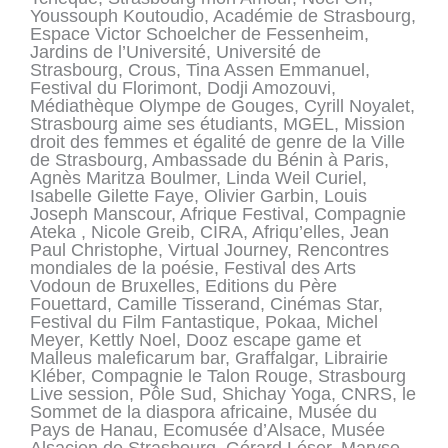
Youssouph Koutoudio, Académie de Strasbourg,
Espace Victor Schoelcher de Fessenheim,
Jardins de l’Université, Université de
Strasbourg, Crous, Tina Assen Emmanuel,
Festival du Florimont, Dodji Amozouvi,
Médiathèque Olympe de Gouges, Cyrill Noyalet,
Strasbourg aime ses étudiants, MGEL, Mission
droit des femmes et égalité de genre de la Ville
de Strasbourg, Ambassade du Bénin à Paris,
Agnès Maritza Boulmer, Linda Weil Curiel,
Isabelle Gilette Faye, Olivier Garbin, Louis
Joseph Manscour, Afrique Festival, Compagnie
Ateka , Nicole Greib, CIRA, Afriqu’elles, Jean
Paul Christophe, Virtual Journey, Rencontres
mondiales de la poésie, Festival des Arts
Vodoun de Bruxelles, Editions du Père
Fouettard, Camille Tisserand, Cinémas Star,
Festival du Film Fantastique, Pokaa, Michel
Meyer, Kettly Noel, Dooz escape game et
Malleus maleficarum bar, Graffalgar, Librairie
Kléber, Compagnie le Talon Rouge, Strasbourg
Live session, Pôle Sud, Shichay Yoga, CNRS, le
Sommet de la diaspora africaine, Musée du
Pays de Hanau, Ecomusée d’Alsace, Musée
Alsacien de Strasbourg, Gérard Léser, Maryse