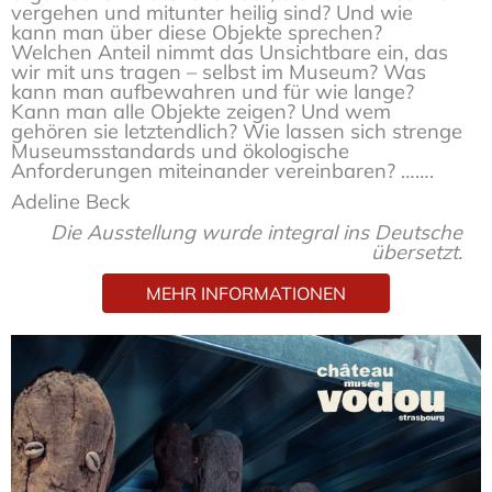
vergehen und mitunter heilig sind? Und wie
kann man über diese Objekte sprechen?
Welchen Anteil nimmt das Unsichtbare ein, das
wir mit uns tragen – selbst im Museum? Was
kann man aufbewahren und für wie lange?
Kann man alle Objekte zeigen? Und wem
gehören sie letztendlich? Wie lassen sich strenge
Museumsstandards und ökologische
Anforderungen miteinander vereinbaren? …….
Adeline Beck
Die Ausstellung wurde integral ins Deutsche
übersetzt.
MEHR INFORMATIONEN