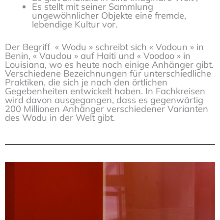
Es stellt mit seiner Sammlung
ungewöhnlicher Objekte eine fremde,
lebendige Kultur vor.
Der Begriff « Wodu » schreibt sich « Vodoun » in
Benin, « Vaudou » auf Haiti und « Voodoo » in
Louisiana, wo es heute noch einige Anhänger gibt.
Verschiedene Bezeichnungen für unterschiedliche
Praktiken, die sich je nach den örtlichen
Gegebenheiten entwickelt haben. In Fachkreisen
wird davon ausgegangen, dass es gegenwärtig
200 Millionen Anhänger verschiedener Varianten
des Wodu in der Welt gibt.