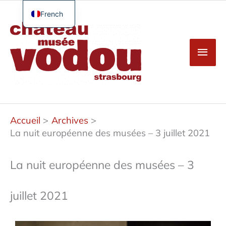
Aller
au
French
Men
contenu
English
princ
German
Spanish
Turkish
Accueil
Archives
La nuit européenne des musées – 3 juillet 2021
La nuit européenne des musées – 3
juillet 2021