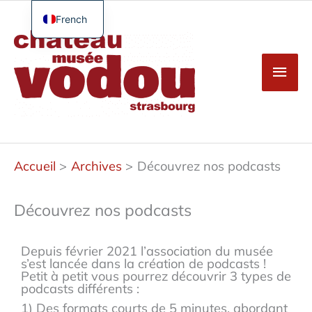
Aller
au
French
Men
contenu
English
princ
German
Spanish
Turkish
Accueil
Archives
Découvrez nos podcasts
Découvrez nos podcasts
Depuis février 2021 l’association du musée
s’est lancée dans la création de podcasts !
Petit à petit vous pourrez découvrir 3 types de
podcasts différents :
1) Des formats courts de 5 minutes, abordant