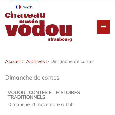
Aller
au
French
Men
contenu
English
princ
German
Spanish
Turkish
Accueil
Archives
Dimanche de contes
Dimanche de contes
VODOU : CONTES ET HISTOIRES
TRADITIONNELS
Dimanche 26 novembre à 15h