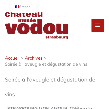
Aller
au
French
Men
contenu
English
princ
German
Spanish
Turkish
Accueil
Archives
Soirée à l’aveugle et dégustation de vins
Soirée à l’aveugle et dégustation de
vins
STRASBOURG MON AMOUR, Célébrez la