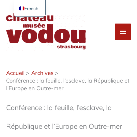
Aller
au
French
Men
contenu
English
princ
German
Spanish
Turkish
Accueil
Archives
Conférence : la feuille, l’esclave, la République et
l’Europe en Outre-mer
Conférence : la feuille, l’esclave, la
République et l’Europe en Outre-mer