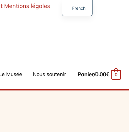
t Mentions légales
French
English
German
Spanish
Turkish
Le Musée
Nous soutenir
Panier/
0.00
€
0