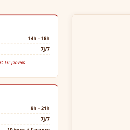
14h – 18h
7j/7
t 1er janvier.
9h – 21h
7j/7
10 jours à l'avance