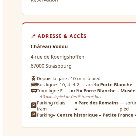
📍 ADRESSE & ACCÈS
Château Vodou
4 rue de Koenigshoffen
67000 Strasbourg
🚆
Depuis la gare : 10 min. à pied
🚌
Bus lignes 10, 4 et 2 — arrêt
« Porte Blanche 
🚃
Tram ligne F — arrêt
« Porte Blanche – Musée
À 3 min. à pied de l'arrêt tram et bus
Parking relais
« Parc des Romains
— sorti
🅿️
tram
»
pied
🅿️
Parking
« Centre historique – Petite France 