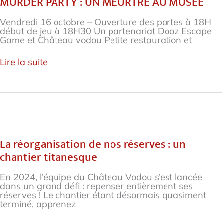
MURDER PARTY : UN MEURTRE AU MUSÉE
UN
MEURTRE
AU
Vendredi 16 octobre – Ouverture des portes à 18H
MUSÉE
début de jeu à 18H30 Un partenariat Dooz Escape
Game et Château vodou Petite restauration et
Lire la suite
La
réorganisation
de
La réorganisation de nos réserves : un
nos
chantier titanesque
réserves
:
un
En 2024, l’équipe du Château Vodou s’est lancée
chantier
dans un grand défi : repenser entièrement ses
titanesque
réserves ! Le chantier étant désormais quasiment
terminé, apprenez