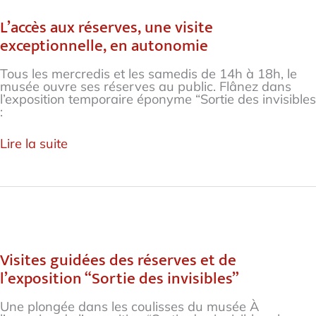
aux
réserves,
L’accès aux réserves, une visite
une
exceptionnelle, en autonomie
visite
exceptionnelle,
en
Tous les mercredis et les samedis de 14h à 18h, le
autonomie
musée ouvre ses réserves au public. Flânez dans
l’exposition temporaire éponyme “Sortie des invisibles
:
Lire la suite
Visites
guidées
des
Visites guidées des réserves et de
réserves
l’exposition “Sortie des invisibles”
et
de
l’exposition
Une plongée dans les coulisses du musée À
“Sortie