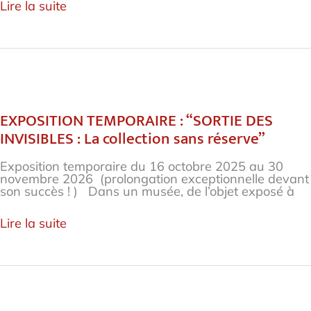
Lire la suite
EXPOSITION
TEMPORAIRE
:
EXPOSITION TEMPORAIRE : “SORTIE DES
“SORTIE
INVISIBLES : La collection sans réserve”
DES
INVISIBLES
:
Exposition temporaire du 16 octobre 2025 au 30
La
novembre 2026 (prolongation exceptionnelle devant
collection
son succès ! ) Dans un musée, de l’objet exposé à
sans
réserve”
Lire la suite
L’accès