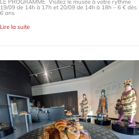
LE PROGRAMME Visitez le musée à votre rythme
19/09 de 14h à 17h et 20/09 de 14h à 18h – 6 € dès
6 ans
Lire la suite
P’TIT
DEJ
PHILO
:
Prendre
soin
de
l’invisible,
est-
ce
aussi
prendre
soin
du