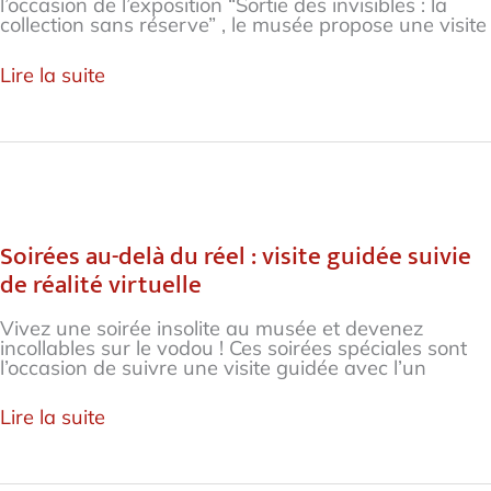
l’occasion de l’exposition “Sortie des invisibles : la
des
collection sans réserve” , le musée propose une visite
invisibles”
Lire la suite
Soirées
au-
delà
Soirées au-delà du réel : visite guidée suivie
du
de réalité virtuelle
réel
:
visite
Vivez une soirée insolite au musée et devenez
guidée
incollables sur le vodou ! Ces soirées spéciales sont
suivie
l’occasion de suivre une visite guidée avec l’un
de
réalité
Lire la suite
virtuelle