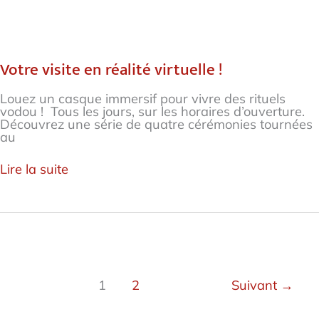
Votre
visite
en
Votre visite en réalité virtuelle !
réalité
virtuelle
!
Louez un casque immersif pour vivre des rituels
vodou ! Tous les jours, sur les horaires d’ouverture.
Découvrez une série de quatre cérémonies tournées
au
Lire la suite
1
2
Suivant
→