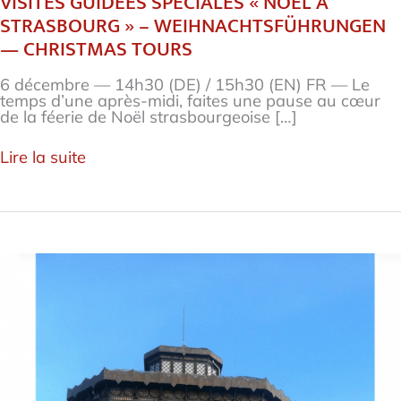
VISITES GUIDÉES SPÉCIALES « NOËL À
STRASBOURG » – WEIHNACHTSFÜHRUNGEN
— CHRISTMAS TOURS
6 décembre — 14h30 (DE) / 15h30 (EN) FR — Le
temps d’une après-midi, faites une pause au cœur
de la féerie de Noël strasbourgeoise […]
Lire la suite
Journées
européennes
du
Patrimoine
2026