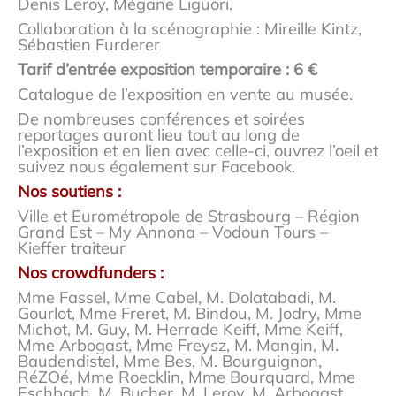
Denis Leroy, Mégane Liguori.
Collaboration à la scénographie : Mireille Kintz,
Sébastien Furderer
Tarif d’entrée exposition temporaire : 6 €
Catalogue de l’exposition en vente au musée.
De nombreuses conférences et soirées
reportages auront lieu tout au long de
l’exposition et en lien avec celle-ci, ouvrez l’oeil et
suivez nous également sur Facebook.
Nos soutiens :
Ville et Eurométropole de Strasbourg – Région
Grand Est – My Annona – Vodoun Tours –
Kieffer traiteur
Nos crowdfunders :
Mme Fassel, Mme Cabel, M. Dolatabadi, M.
Gourlot, Mme Freret, M. Bindou, M. Jodry, Mme
Michot, M. Guy, M. Herrade Keiff, Mme Keiff,
Mme Arbogast, Mme Freysz, M. Mangin, M.
Baudendistel, Mme Bes, M. Bourguignon,
RéZOé, Mme Roecklin, Mme Bourquard, Mme
Eschbach, M. Bucher, M. Leroy, M. Arbogast.