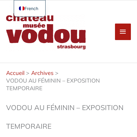
Aller
au
French
Men
contenu
English
princ
German
Spanish
Turkish
Accueil
Archives
VODOU AU FÉMININ – EXPOSITION
TEMPORAIRE
VODOU AU FÉMININ – EXPOSITION
TEMPORAIRE