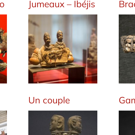
ko
Jumeaux – Ibéjis
Brac
Un couple
Ga