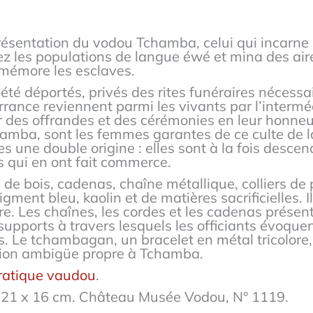
résentation du vodou Tchamba, celui qui incarne l
ez les populations de langue éwé et mina des air
mémore les esclaves.
 été déportés, privés des rites funéraires nécessai
 errance reviennent parmi les vivants par l’interm
r des offrandes et des cérémonies en leur honne
mba, sont les femmes garantes de ce culte de 
s une double origine : elles sont à la fois desce
s qui en ont fait commerce.
e bois, cadenas, chaîne métallique, colliers de pe
gment bleu, kaolin et de matières sacrificielles. I
. Les chaînes, les cordes et les cadenas présents
pports à travers lesquels les officiants évoquen
s. Le tchambagan, un bracelet en métal tricolore, 
iation ambigüe propre à Tchamba.
pratique vaudou
.
 21 x 16 cm. Château Musée Vodou, N° 1119.