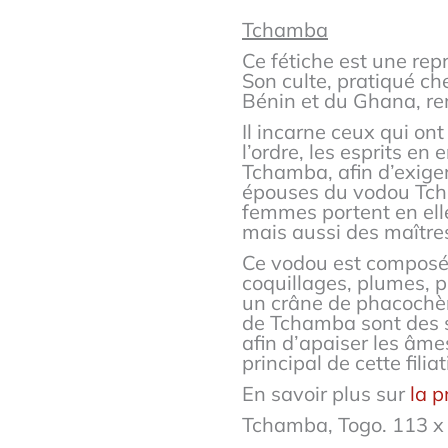
Tchamba
Ce fétiche est une rep
Son culte, pratiqué ch
Bénin et du Ghana, re
Il incarne ceux qui ont
l’ordre, les esprits en
Tchamba, afin d’exige
épouses du vodou Tcha
femmes portent en elle
mais aussi des maître
Ce vodou est composé d
coquillages, plumes, pi
un crâne de phacochère
de Tchamba sont des su
afin d’apaiser les âme
principal de cette fil
En savoir plus sur
la 
Tchamba, Togo. 113 x