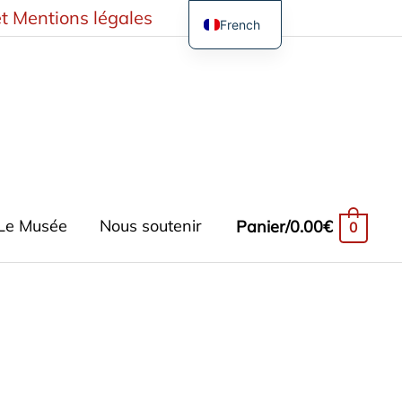
t Mentions légales
French
English
German
Spanish
Turkish
Le Musée
Nous soutenir
Panier/
0.00
€
0