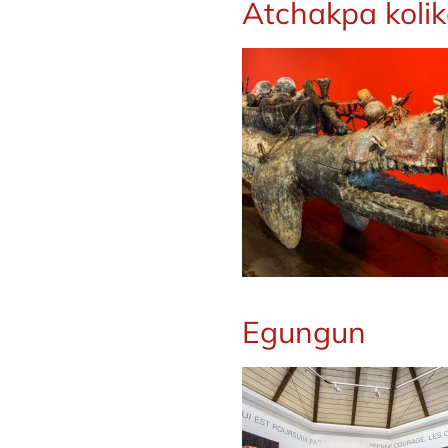
Atchakpa koli
Egungun