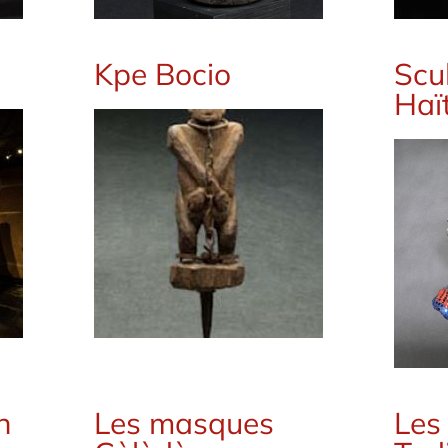
Kpe Bocio
Scu
Haï
n
Les masques
Les