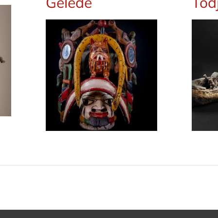
Gèlèdè
Tod