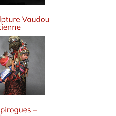
lpture Vaudou
tienne
 pirogues –