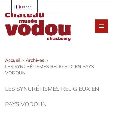
Aller
au
French
Men
contenu
English
princ
German
Spanish
Turkish
Accueil
Archives
LES SYNCRÉTISMES RELIGIEUX EN PAYS
VODOUN
LES SYNCRÉTISMES RELIGIEUX EN
PAYS VODOUN