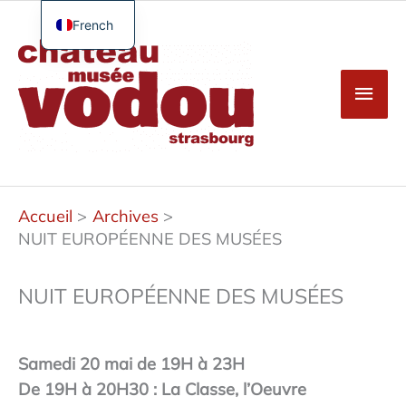
Aller
au
French
Men
contenu
English
princ
German
Spanish
Turkish
Accueil
Archives
NUIT EUROPÉENNE DES MUSÉES
NUIT EUROPÉENNE DES MUSÉES
Samedi 20 mai de 19H à 23H
De 19H à 20H30 : La Classe, l’Oeuvre