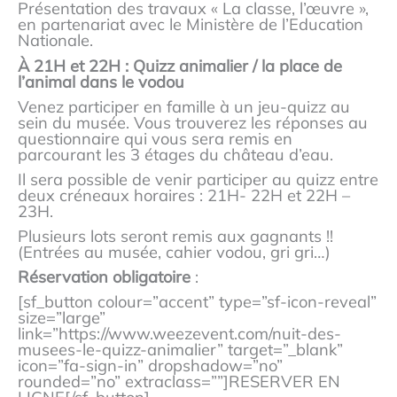
Présentation des travaux « La classe, l’œuvre »,
en partenariat avec le Ministère de l’Education
Nationale.
À 21H et 22H : Quizz animalier / la place de
l’animal dans le vodou
Venez participer en famille à un jeu-quizz au
sein du musée. Vous trouverez les réponses au
questionnaire qui vous sera remis en
parcourant les 3 étages du château d’eau.
Il sera possible de venir participer au quizz entre
deux créneaux horaires : 21H- 22H et 22H –
23H.
Plusieurs lots seront remis aux gagnants !!
(Entrées au musée, cahier vodou, gri gri…)
Réservation obligatoire
:
[sf_button colour=”accent” type=”sf-icon-reveal”
size=”large”
link=”https://www.weezevent.com/nuit-des-
musees-le-quizz-animalier” target=”_blank”
icon=”fa-sign-in” dropshadow=”no”
rounded=”no” extraclass=””]RESERVER EN