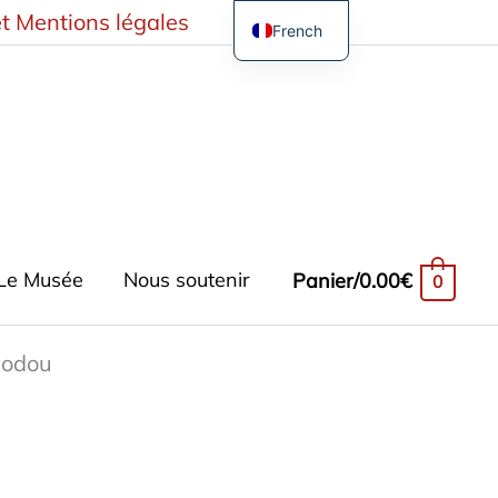
t Mentions légales
French
English
German
Spanish
Turkish
Le Musée
Nous soutenir
Panier/
0.00
€
0
vodou