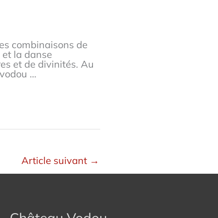
des combinaisons de
 et la danse
es et de divinités. Au
s vodou …
Article suivant
→
Château Vodou