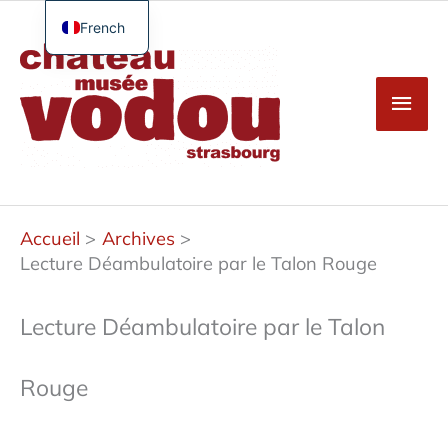
Aller
au
French
Men
contenu
English
princ
German
Spanish
Turkish
Accueil
Archives
Lecture Déambulatoire par le Talon Rouge
Lecture Déambulatoire par le Talon
Rouge