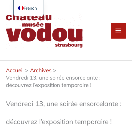
Aller
au
French
Men
contenu
English
princ
German
Spanish
Turkish
Accueil
Archives
Vendredi 13, une soirée ensorcelante :
découvrez l’exposition temporaire !
Vendredi 13, une soirée ensorcelante :
découvrez l’exposition temporaire !