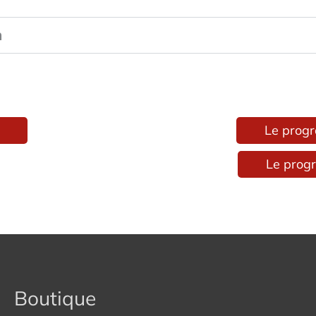
n
Le progr
Le progr
Boutique