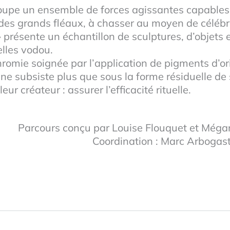
oupe un ensemble de forces agissantes capables d
es grands fléaux, à chasser au moyen de célébrat
sente un échantillon de sculptures, d’objets e
elles vodou.
hromie soignée par l’application de pigments d’o
 ne subsiste plus que sous la forme résiduelle de 
ur créateur : assurer l’efficacité rituelle.
Parcours conçu par Louise Flouquet et Méga
Coordination : Marc Arbogast
Vue d'ensemble
Mami Wata
Mami wata
Guélédés
Gabara
Kossou
Crâne
Bocio
Haïti