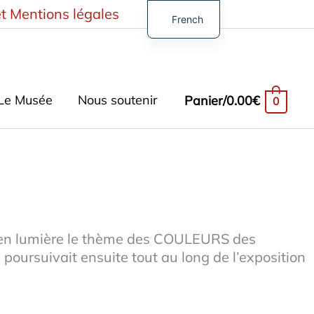
t Mentions légales
French
English
German
Spanish
Le Musée
Nous soutenir
Panier/
0.00
€
0
Turkish
is en lumière le thème des COULEURS des
 poursuivait ensuite tout au long de l’exposition