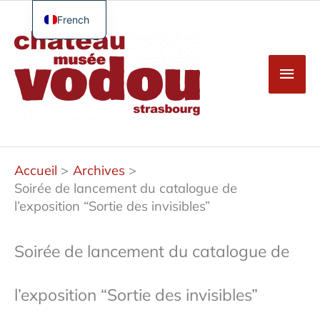
Aller
au
French
Men
contenu
English
princ
German
Spanish
Turkish
Accueil
Archives
Soirée de lancement du catalogue de
l’exposition “Sortie des invisibles”
Soirée de lancement du catalogue de
l’exposition “Sortie des invisibles”