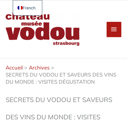
Aller
au
French
Men
contenu
English
princ
German
Spanish
Turkish
Accueil
Archives
SECRETS DU VODOU ET SAVEURS DES VINS
DU MONDE : VISITES DÉGUSTATION
SECRETS DU VODOU ET SAVEURS
DES VINS DU MONDE : VISITES