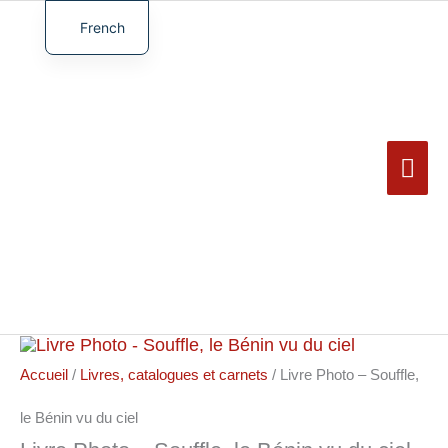
Aller
au
French
Men
contenu
English
prin
German
Spanish
Turkish
quantité
de
Accueil
/
Livres, catalogues et carnets
/ Livre Photo – Souffle,
Livre
Photo
-
le Bénin vu du ciel
Souffle,