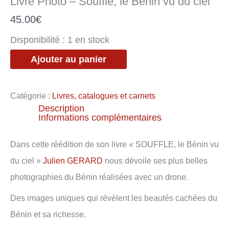
Livre Photo – Souffle, le Bénin vu du ciel
le
Bénin
45.00
€
vu
du
ciel
Disponibilité :
1 en stock
Ajouter au panier
Catégorie :
Livres, catalogues et carnets
Description
Informations complémentaires
Dans cette réédition de son livre « SOUFFLE, le Bénin vu
du ciel »
Julien GERARD
nous dévoile ses plus belles
photographies du Bénin réalisées avec un drone.
Des images uniques qui révèlent les beautés cachées du
Bénin et sa richesse.