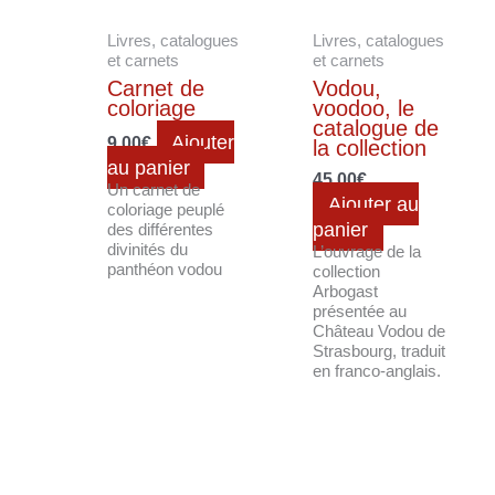
Livres, catalogues
Livres, catalogues
et carnets
et carnets
Carnet de
Vodou,
coloriage
voodoo, le
catalogue de
Ajouter
9.00
€
la collection
au panier
45.00
€
Un carnet de
Ajouter au
coloriage peuplé
panier
des différentes
divinités du
L’ouvrage de la
panthéon vodou
collection
Arbogast
présentée au
Château Vodou de
Strasbourg, traduit
en franco-anglais.