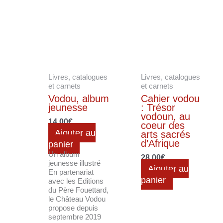
Livres, catalogues
Livres, catalogues
et carnets
et carnets
Vodou, album
Cahier vodou
jeunesse
: Trésor
vodoun, au
14.00
€
coeur des
Ajouter au
arts sacrés
d’Afrique
panier
Un album
28.00
€
jeunesse illustré
Ajouter au
En partenariat
panier
avec les Editions
du Père Fouettard,
le Château Vodou
propose depuis
septembre 2019