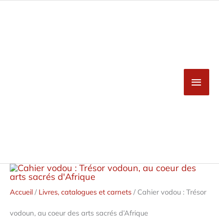
Aller
au
Men
contenu
princ
quantité
de
Cahier
Accueil
/
Livres, catalogues et carnets
/ Cahier vodou : Trésor
vodou
:
Trésor
vodoun, au coeur des arts sacrés d’Afrique