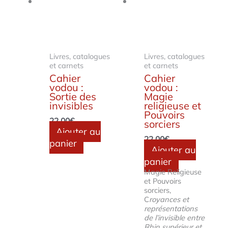
Livres, catalogues
Livres, catalogues
et carnets
et carnets
Cahier
Cahier
vodou :
vodou :
Sortie des
Magie
invisibles
religieuse et
Pouvoirs
22.00
€
sorciers
Ajouter au
22.00
€
panier
Ajouter au
panier
Magie Religieuse
et Pouvoirs
sorciers,
C
royances et
représentations
de l’invisible entre
Rhin supérieur et