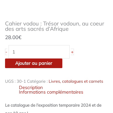
vodoun,
au
coeur
des
arts
Cahier vodou : Trésor vodoun, au coeur
sacrés
d'Afrique
des arts sacrés d’Afrique
28.00
€
-
+
Ajouter au panier
UGS :
30-1
Catégorie :
Livres, catalogues et carnets
Description
Informations complémentaires
Le catalogue de l’exposition temporaire 2024 et de