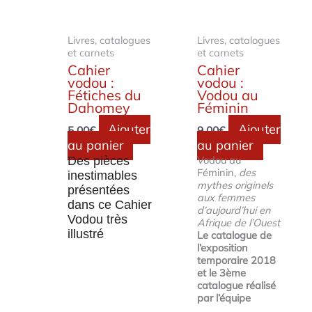
Livres, catalogues
Livres, catalogues
et carnets
et carnets
Cahier
Cahier
vodou :
vodou :
Fétiches du
Vodou au
Dahomey
Féminin
Ajouter
Ajouter
5.00
€
9.00
€
au panier
au panier
Vodou au
Des pièces
Féminin,
des
inestimables
mythes originels
présentées
aux femmes
dans ce Cahier
d’aujourd’hui en
Vodou très
Afrique de l’Ouest
illustré
Le catalogue de
l’exposition
temporaire 2018
et le 3ème
catalogue réalisé
par l’équipe