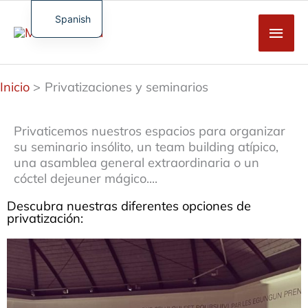
Saltar
al
Spanish
Men
contenido
French
Princ
English
Inicio
Privatizaciones y seminarios
German
Turkish
Privaticemos nuestros espacios para organizar
su seminario insólito, un team building atípico,
una asamblea general extraordinaria o un
cóctel dejeuner mágico....
Descubra nuestras diferentes opciones de
privatización: