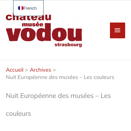
Aller
au
French
Men
contenu
English
princ
German
Spanish
Turkish
Accueil
Archives
Nuit Européenne des musées – Les couleurs
Nuit Européenne des musées – Les
couleurs