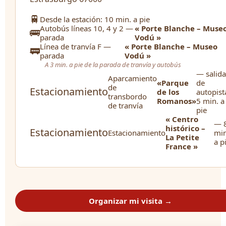
🚆
Desde la estación: 10 min. a pie
Autobús líneas 10, 4 y 2 —
« Porte Blanche – Muse
🚌
parada
Vodú »
Línea de tranvía F —
« Porte Blanche – Museo
🚃
parada
Vodú »
A 3 min. a pie de la parada de tranvía y autobús
— salida
Aparcamiento
«Parque
de
de
Estacionamiento
de los
autopist
transbordo
Romanos»
5 min. a
de tranvía
pie
« Centro
— 
histórico –
Estacionamiento
Estacionamiento
min
La Petite
a p
France »
Organizar mi visita →