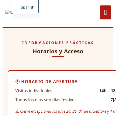
Saltar
al
Spanish
Men
contenido
French
Prin
English
German
Turkish
INFORMACIONES PRÁCTICAS
Horarios y Acceso
🕑 HORARIO DE APERTURA
Visitas individuales
14h – 1
Todos los días son días festivos
7j
⚠️ Cierre excepcional los días 24, 25, 31 de diciembre y 1 d