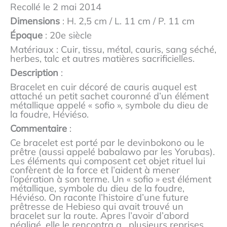
Recollé le 2 mai 2014
Dimensions
: H. 2,5 cm / L. 11 cm / P. 11 cm
Époque
: 20e siècle
Matériaux : Cuir, tissu, métal, cauris, sang séché,
herbes, talc et autres matières sacrificielles.
Description
:
Bracelet en cuir décoré de cauris auquel est
attaché un petit sachet couronné d’un élément
métallique appelé « sofio », symbole du dieu de
la foudre, Héviéso.
Commentaire
:
Ce bracelet est porté par le devin­bokono ou le
prêtre (aussi appelé babalawo par les Yorubas).
Les éléments qui composent cet objet rituel lui
confèrent de la force et l’aident à mener
l’opération à son terme. Un « sofio » est élément
métallique, symbole du dieu de la foudre,
Héviéso. On raconte l’histoire d’une future
prêtresse de Hebieso qui avait trouvé un
bracelet sur la route. Apres l’avoir d’abord
négligé, elle le rencontra a plusieurs reprises