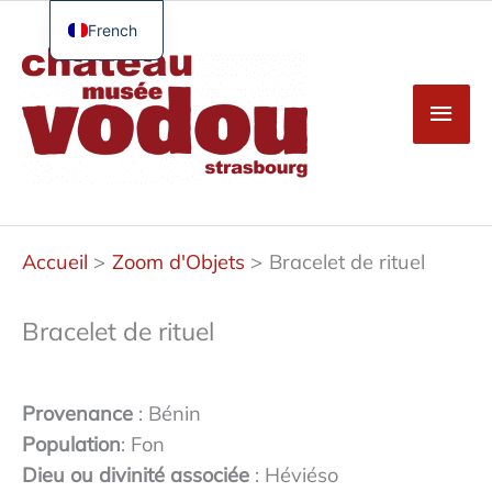
Aller
au
French
Men
contenu
English
princ
German
Spanish
Turkish
Accueil
Zoom d'Objets
Bracelet de rituel
Bracelet de rituel
Provenance
: Bénin
Population
: Fon
Dieu ou divinité associée
: Héviéso