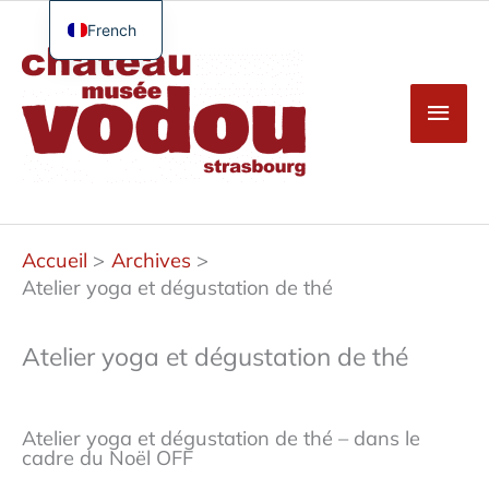
Aller
au
French
Men
contenu
English
princ
German
Spanish
Turkish
Accueil
Archives
Atelier yoga et dégustation de thé
Atelier yoga et dégustation de thé
Atelier yoga et dégustation de thé – dans le
cadre du Noël OFF