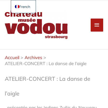
Aller
au
French
Men
contenu
English
princ
German
Spanish
Turkish
Accueil
Archives
ATELIER-CONCERT : La danse de l’aigle
ATELIER-CONCERT : La danse de
l’aigle
présentée par les Indiens Zuñis du Nouveau