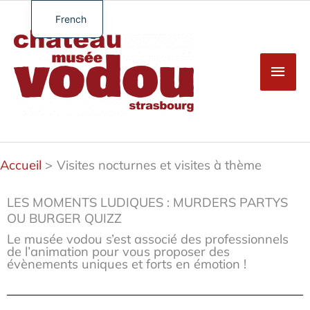
Aller
au
French
Men
contenu
English
princ
German
Spanish
Turkish
Accueil
Visites nocturnes et visites à thème
LES MOMENTS LUDIQUES : MURDERS PARTYS
OU BURGER QUIZZ
Le musée vodou s’est associé des professionnels
de l’animation pour vous proposer des
évènements uniques et forts en émotion !