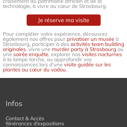
croisement du patrimoine africain et de la
technologie, à vivre au cœur de Strasbourg
.
Je réserve ma visite
Pour compléter votre expérience, découvrez
également nos offres pour
privatiser un musée
à
Strasbourg, participer à des
activités team building
originales
, vivre une
murder party à Strasbourg
ou
une
soirée enquête
, explorer nos
visites nocturnes
à la lampe torche, ou approfondir vos
connaissances lors d’une
visite guidée sur les
plantes au cœur du vodou
.
Infos
Contact & Accès
Itinérances d’expositions