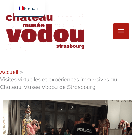
Aller
au
French
Men
contenu
English
princ
German
Spanish
Turkish
Accueil
Visites virtuelles et expériences immersives au
Château Musée Vodou de Strasbourg