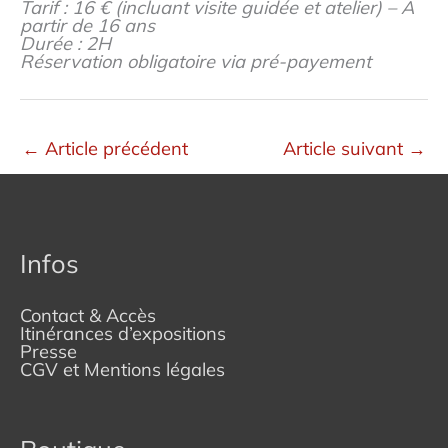
Tarif : 16 € (incluant visite guidée et atelier) – A
partir de 16 ans
Durée : 2H
Réservation obligatoire via pré-payement
←
Article précédent
Article suivant
→
Infos
Contact & Accès
Itinérances d’expositions
Presse
CGV et Mentions légales