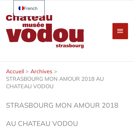
Aller
au
French
Men
contenu
English
princ
German
Spanish
Turkish
Accueil
Archives
STRASBOURG MON AMOUR 2018 AU
CHATEAU VODOU
STRASBOURG MON AMOUR 2018
AU CHATEAU VODOU