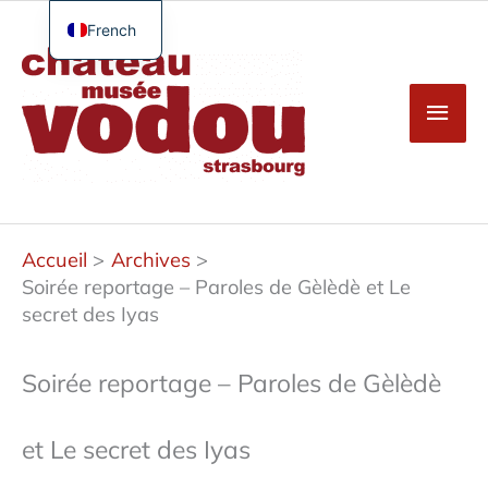
Aller
au
French
Men
contenu
English
princ
German
Spanish
Turkish
Accueil
Archives
Soirée reportage – Paroles de Gèlèdè et Le
secret des Iyas
Soirée reportage – Paroles de Gèlèdè
et Le secret des Iyas