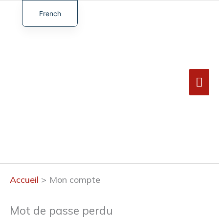
Aller
au
French
Men
contenu
English
prin
German
Spanish
Turkish
Obligatoire
Accueil
Mon compte
Mot de passe perdu