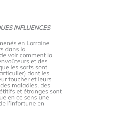
QUES INFLUENCES
n menés en Lorraine
rs dans la
 de voir comment la
senvoûteurs et des
que les sorts sont
rticulier) dont les
eur toucher et leurs
 des maladies, des
itifs et étranges sont
itue en ce sens une
de l’infortune en