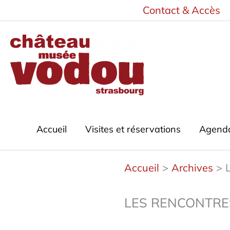
Aller
Contact & Accès
au
contenu
Accueil
Visites et réservations
Agend
Accueil
Archives
LES RENCONTRES 