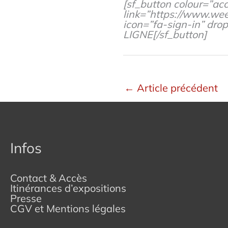
[sf_button colour=”acc
link=”https://www.wee
icon=”fa-sign-in” dr
LIGNE[/sf_button]
←
Article précédent
Infos
Contact & Accès
Itinérances d’expositions
Presse
CGV et Mentions légales