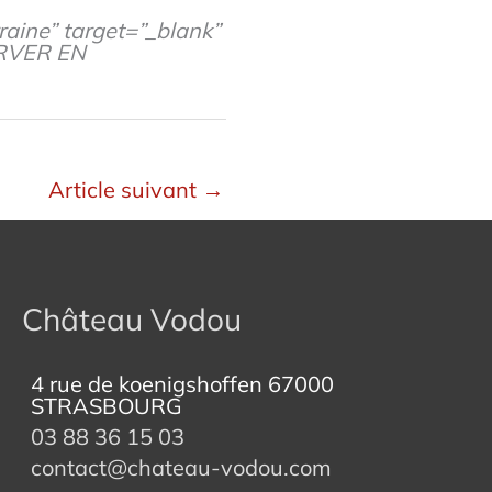
raine” target=”_blank”
ERVER EN
Article suivant
→
Château Vodou
4 rue de koenigshoffen 67000
STRASBOURG
03 88 36 15 03
contact@chateau-vodou.com