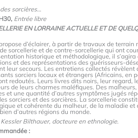
 des sorcières…
9H30,
Entrée libre
ELLERIE EN LORRAINE ACTUELLE ET DE QUEL
propose d’éclairer, à partir de travaux de terrai
 de sorcellerie et de contre-sorcellerie qui ont cou
entation historique et méthodologique, il s’agira
ctions et des représentations des guérisseurs-dé
nt leur secours. Les entretiens collectés révèlent 
ants sorciers locaux et étrangers (Africains, en pa
t redoutés. Leurs livres dits noirs, leur regard, l
eurs de leurs charmes maléfiques. Des malheurs,
s et une quantité d’autres symptômes jugés répét
es sorciers et des sorcières. La sorcellerie const
logique et cohérente du malheur, de la maladie et 
bien d’autres régions du monde.
Kessler Bilthauer, docteure en ethnologie.
ommandée :