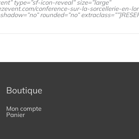
ent” type=”sf-icon-reveal” size=”large”
zevent.com/conference-sur-la-sorcellerie-en-lor
opshadow=”no” rounded=”no” extraclass=””]RES
Boutique
Mon compte
Panier