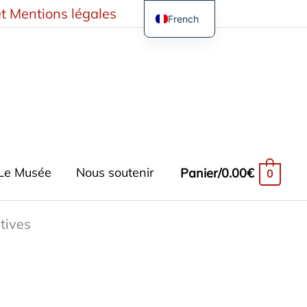
t Mentions légales
French
English
German
Spanish
Turkish
Le Musée
Nous soutenir
Panier/
0.00
€
0
tives