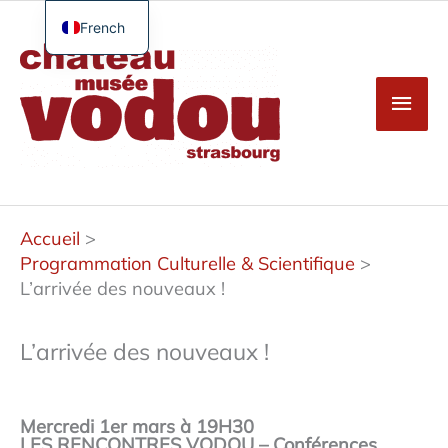
Aller
au
French
Men
contenu
English
princ
German
Spanish
Turkish
Accueil
Programmation Culturelle & Scientifique
L’arrivée des nouveaux !
L’arrivée des nouveaux !
Mercredi 1er mars à 19H30
LES RENCONTRES VODOU – Conférences