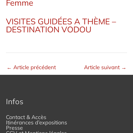
Femme
VISITES GUIDÉES A THÈME –
DESTINATION VODOU
←
Article précédent
Article suivant
→
Infos
Contact & Accès
Itinérances d’expositions
Presse