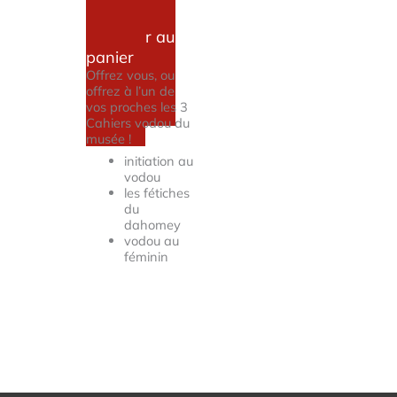
23.00
€
Ajouter au
panier
Offrez vous, ou
offrez à l’un de
vos proches les 3
Cahiers vodou du
musée !
initiation au
vodou
les fétiches
du
dahomey
vodou au
féminin