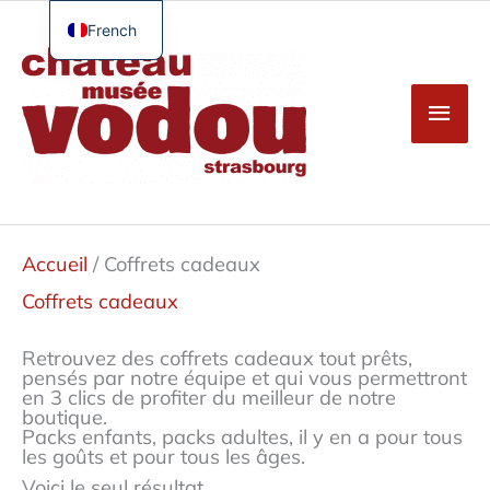
Aller
au
French
Men
contenu
English
princ
German
Spanish
Turkish
Accueil
/ Coffrets cadeaux
Coffrets cadeaux
Retrouvez des coffrets cadeaux tout prêts,
pensés par notre équipe et qui vous permettront
en 3 clics de profiter du meilleur de notre
boutique.
Packs enfants, packs adultes, il y en a pour tous
les goûts et pour tous les âges.
Voici le seul résultat