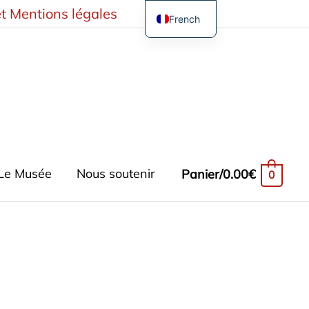
t Mentions légales
French
English
German
Spanish
Turkish
Le Musée
Nous soutenir
Panier/
0.00
€
0