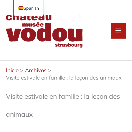
Saltar
al
Spanish
Men
contenido
French
Princ
English
German
Turkish
Inicio
Archivos
Visite estivale en famille : la leçon des animaux
Visite estivale en famille : la leçon des
animaux