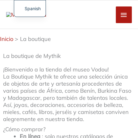
Saltar
al
Spanish
Men
contenido
French
Princ
English
Inicio
La boutique
German
Turkish
La boutique de Mythik
¡Bienvenido a la tienda del museo Vodou!
La Boutique Mythik te ofrece una selección única
de objetos de arte y artesanía procedentes de
varios países de África, como Benín, Burkina Faso
y Madagascar, pero también de talentos locales.
Así, joyas, decoraciones, accesorios de belleza,
mieles, cafés, libros, jerséis y camisetas conviven
alegremente en nuestra tienda.
¿Cómo comprar?
En línea
: solo nuestros catálogos de