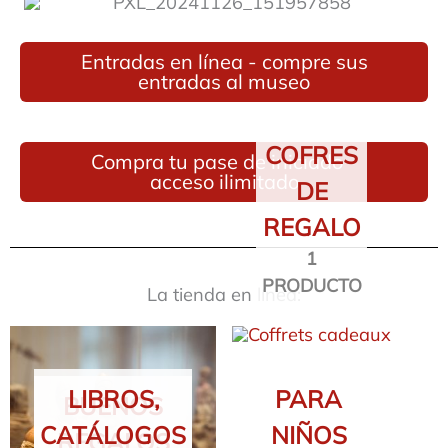
Entradas en línea - compre sus
entradas al museo
COFRES
Compra tu pase de iniciado -
acceso ilimitado
DE
REGALO
1
PRODUCTO
La tienda en línea:
LIBROS,
PARA
BUENOS
CATÁLOGOS
NIÑOS
REGALOS