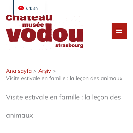
İçeriğe
atla
Turkish
Ana
French
men
English
German
Spanish
Ana sayfa
Arşiv
Visite estivale en famille : la leçon des animaux
Visite estivale en famille : la leçon des
animaux