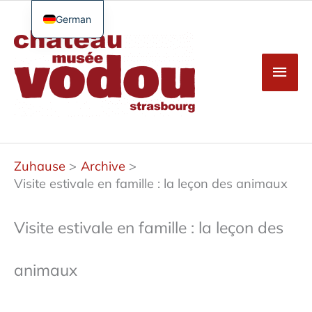
Zum
Inhalt
German
Hau
springen
French
English
Spanish
Turkish
Zuhause
Archive
Visite estivale en famille : la leçon des animaux
Visite estivale en famille : la leçon des
animaux