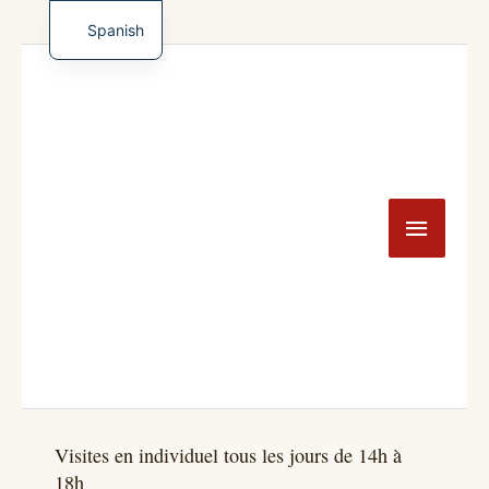
Saltar
al
Spanish
contenido
French
Menú
English
Princip
German
Turkish
Visites en individuel tous les jours de 14h à
18h