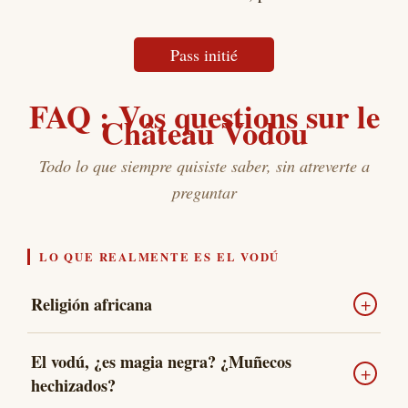
Pass initié
FAQ : Vos questions sur le
Château Vodou
Todo lo que siempre quisiste saber, sin atreverte a
preguntar
LO QUE REALMENTE ES EL VODÚ
+
Religión africana
religión ancestral
El vodú es una
, née en Afrique de
El vodú, ¿es magia negra? ¿Muñecos
+
l'Ouest il y a plusieurs millénaires, chez les peuples
hechizados?