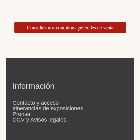
o
g
e
b
d
o
r
r
e
I
Consultez nos conditions générales de vente
k
a
n
m
Información
Contacto y acceso
Itinerancias de exposiciones
Prensa
CGV y Avisos legales