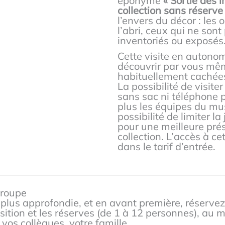
éponyme
« Sortie des in
collection sans réserve
l’envers du décor : les 
l’abri, ceux qui ne sont
inventoriés ou exposés
Cette visite en autono
découvrir par vous mêm
habituellement cachées
La possibilité de visite
sans sac ni téléphone p
plus les équipes du mu
possibilité de limiter l
pour une meilleure prés
collection. L’accès à c
dans le tarif d’entrée.
groupe
lus approfondie, et en avant première, réservez 
osition et les réserves (de 1 à 12 personnes), au
 vos collègues, votre famille