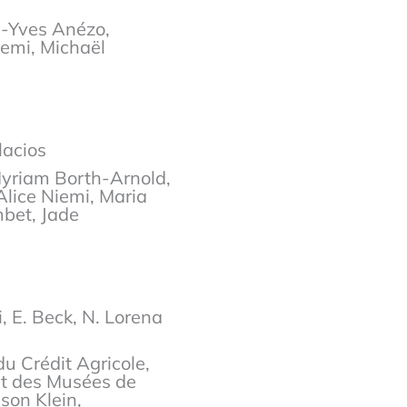
n-Yves Anézo,
iemi, Michaël
lacios
Myriam Borth-Arnold,
Alice Niemi, Maria
mbet, Jade
, E. Beck, N. Lorena
 Crédit Agricole,
et des Musées de
son Klein,