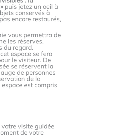
visibles : la
 »
puis jetez un oeil à
objets conservés à
 pas encore restaurés,
.
mie vous permettra de
e les réserves,
 du regard.
r cet espace se fera
our le visiteur. De
sée se réservent la
a jauge de personnes
ervation de la
et espace est compris
votre visite guidée
 moment de votre