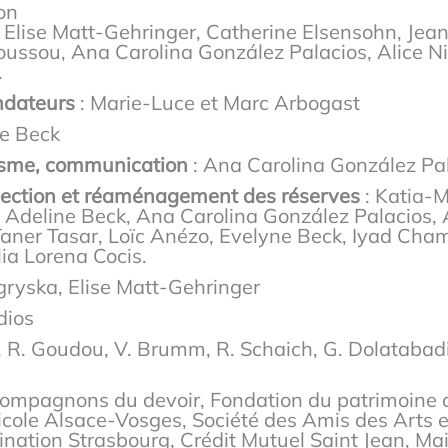
ion
 Elise Matt-Gehringer, Catherine Elsensohn, Jea
Houssou, Ana Carolina González Palacios, Alice N
.
ondateurs
: Marie-Luce et Marc Arbogast
ne Beck
isme, communication
: Ana Carolina González Pa
lection et réaménagement des réserves
: Katia-
 Adeline Beck, Ana Carolina González Palacios, 
 Taner Tasar, Loïc Anézo, Evelyne Beck, Iyad Cha
ia Lorena Cocis.
ryska, Elise Matt-Gehringer
dios
, R. Goudou, V. Brumm, R. Schaich, G. Dolatabadi
ompagnons du devoir, Fondation du patrimoine du
icole Alsace-Vosges, Société des Amis des Arts 
nation Strasbourg, Crédit Mutuel Saint Jean, Mai