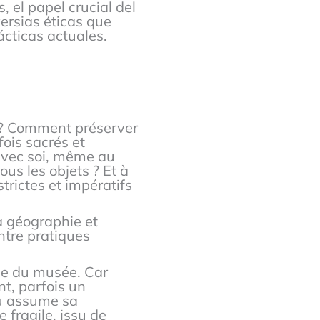
, el papel crucial del
versias éticas que
ácticas actuales.
u ? Comment préserver
ois sacrés et
 avec soi, même au
us les objets ? Et à
rictes et impératifs
la géographie et
ntre pratiques
ême du musée. Car
nt, parfois un
ou assume sa
 fragile, issu de