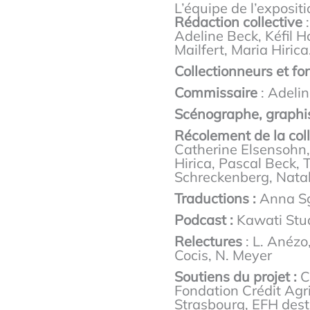
L’équipe de l’exposit
Rédaction collective
:
Adeline Beck, Kéfil 
Mailfert, Maria Hirica
Collectionneurs et f
Commissaire
: Adeli
Scénographe, graph
Récolement de la col
Catherine Elsensohn,
Hirica, Pascal Beck,
Schreckenberg, Natal
Traductions :
Anna Sg
Podcast :
Kawati Stu
Relectures
: L. Anézo
Cocis, N. Meyer
Soutiens du projet :
C
Fondation Crédit Agr
Strasbourg, EFH desti