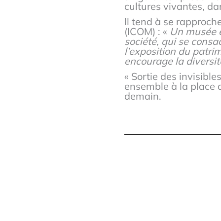
cultures vivantes, d
Il tend à se rapproch
(ICOM) : «
Un musée es
société, qui se consac
l’exposition du patrim
encourage la diversité
« Sortie des invisible
ensemble à la place 
demain.