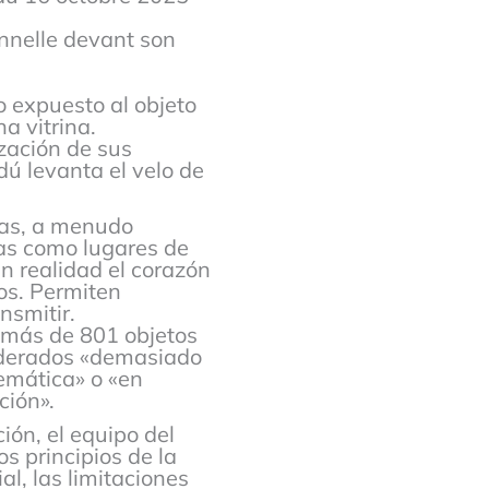
nnelle devant son
o expuesto al objeto
a vitrina.
zación de sus
dú levanta el velo de
cas, a menudo
das como lugares de
 realidad el corazón
os. Permiten
nsmitir.
 más de 801 objetos
iderados «demasiado
temática» o «en
ción».
ión, el equipo del
s principios de la
l, las limitaciones