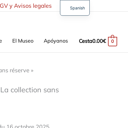
GV y Avisos legales
Spanish
French
English
German
e
El Museo
Apóyanos
Cesta
0.00
€
0
Turkish
ns réserve »
a collection sans
du 16 octobre 2025