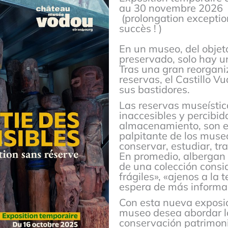
au 30 novembre 2026
(prolongation exceptio
succès ! )
En un museo, del objet
preservado, solo hay un
Tras una gran reorgani
reservas, el Castillo Vu
sus bastidores.
Las reservas museísti
inaccesibles y percibi
almacenamiento, son en
palpitante de los muse
conservar, estudiar, tra
En promedio, albergan
de una colección cons
frágiles», «ajenos a la 
espera de más informa
Con esta nueva exposic
museo desea abordar lo
conservación patrimonia