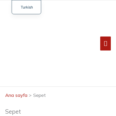
İçeriğe
atla
Turkish
An
French
me
English
German
Spanish
Ana sayfa
Sepet
Sepet