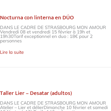
Nocturna
con
linterna
Nocturna con linterna en DÚO
en
DÚO
DANS LE CADRE DE STRASBOURG MON AMOUR
Vendredi 08 et vendredi 15 février à 19h et
19h30Tarif exceptionnel en duo : 18€ pour 2
personnes
Lire la suite
Taller
Lier
–
Taller Lier – Desatar (adultos)
Desatar
(adultos)
DANS LE CADRE DE STRASBOURG MON AMOUR
Atelier – Lier et délierDimanche 10 février et samedi