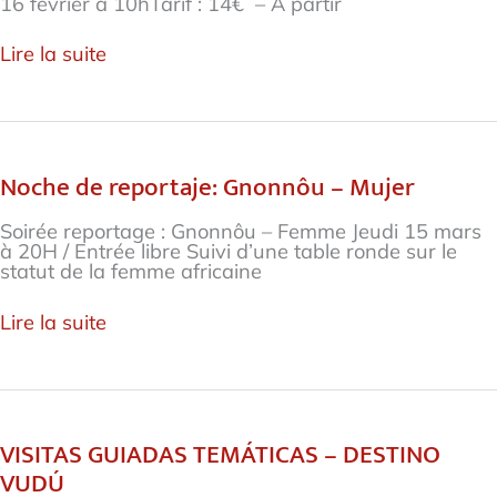
16 février à 10hTarif : 14€ – À partir
Lire la suite
Noche de reportaje: Gnonnôu – Mujer
Noche
de
reportaje:
Soirée reportage : Gnonnôu – Femme Jeudi 15 mars
Gnonnôu
à 20H / Entrée libre Suivi d’une table ronde sur le
–
statut de la femme africaine
Mujer
Lire la suite
VISITAS GUIADAS TEMÁTICAS – DESTINO
VISITAS
GUIADAS
VUDÚ
TEMÁTICAS