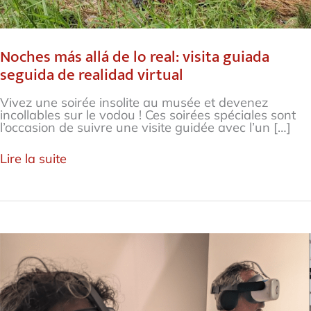
Noches más allá de lo real: visita guiada
seguida de realidad virtual
Vivez une soirée insolite au musée et devenez
incollables sur le vodou ! Ces soirées spéciales sont
l’occasion de suivre une visite guidée avec l’un […]
Lire la suite
¡Tu
visita
en
realidad
virtual!