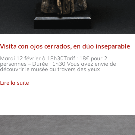
Visita con ojos cerrados, en dúo inseparable
Mardi 12 février à 18h30Tarif : 18€ pour 2
personnes – Durée : 1h30 Vous avez envie de
découvrir le musée au travers des yeux
Lire la suite
Visita
temática:
Los
dobles