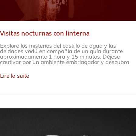
Visitas nocturnas con linterna
Explore los misterios del castillo de agua y las
deidades vodú en compañía de un guía durante
aproximadamente 1 hora y 15 minutos. Déjese
cautivar por un ambiente embriagador y descubra
Lire la suite
Visita
con
ojos
cerrados,
en