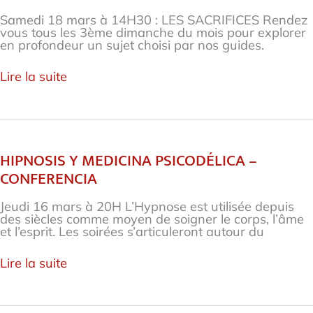
–
Samedi 18 mars à 14H30 : LES SACRIFICES Rendez
DESTINO
vous tous les 3ème dimanche du mois pour explorer
VUDÚ
en profondeur un sujet choisi par nos guides.
Lire la suite
HIPNOSIS Y MEDICINA PSICODÉLICA –
HIPNOSIS
Y
CONFERENCIA
MEDICINA
PSICODÉLICA
Jeudi 16 mars à 20H L’Hypnose est utilisée depuis
–
des siècles comme moyen de soigner le corps, l’âme
CONFERENCIA
et l’esprit. Les soirées s’articuleront autour du
Lire la suite