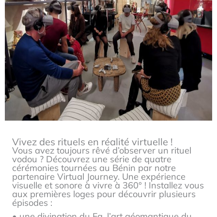
Vivez des rituels en réalité virtuelle !
Vous avez toujours rêvé d’observer un rituel
vodou ? Découvrez une série de quatre
cérémonies tournées au Bénin par notre
partenaire Virtual Journey. Une expérience
visuelle et sonore à vivre à 360° ! Installez vous
aux premières loges pour découvrir plusieurs
épisodes :
• une divination du Fa, l’art géomantique du