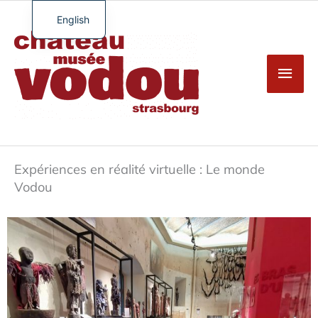
Skip
to
English
Main
content
French
Men
German
Spanish
Turkish
Expériences en réalité virtuelle : Le monde
Vodou