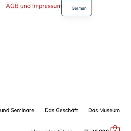
AGB und Impressum
German
French
English
Spanish
Turkish
n und Seminare
Das Geschäft
Das Museum