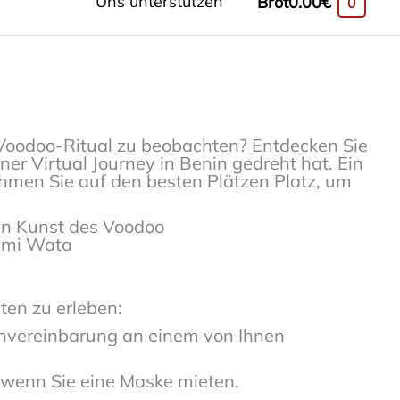
Uns unterstützen
Brot
0.00
€
0
Voodoo-Ritual zu beobachten? Entdecken Sie
ner Virtual Journey in Benin gedreht hat. Ein
ehmen Sie auf den besten Plätzen Platz, um
en Kunst des Voodoo
Mami Wata
eten zu erleben:
invereinbarung an einem von Ihnen
 wenn Sie eine Maske mieten.